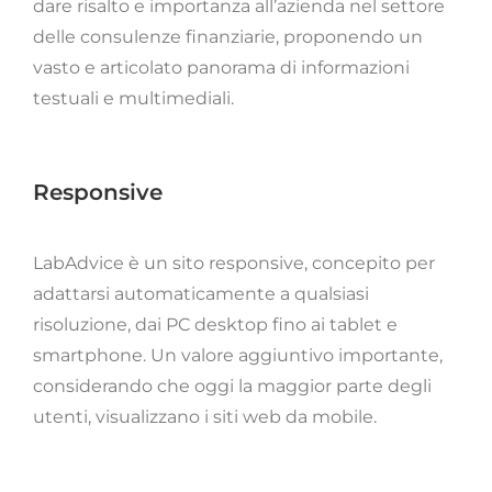
dare risalto e importanza all’azienda nel settore
delle consulenze finanziarie, proponendo un
vasto e articolato panorama di informazioni
testuali e multimediali.
Responsive
LabAdvice è un sito responsive, concepito per
adattarsi automaticamente a qualsiasi
risoluzione, dai PC desktop fino ai tablet e
smartphone. Un valore aggiuntivo importante,
considerando che oggi la maggior parte degli
utenti, visualizzano i siti web da mobile.